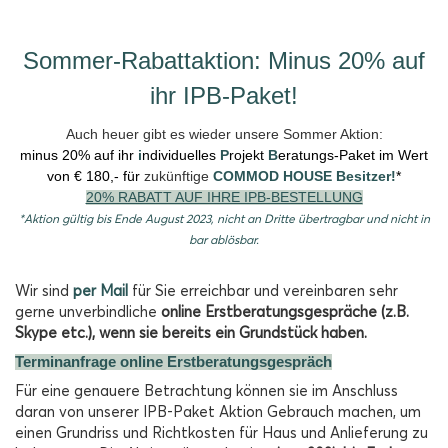
Sommer-Rabattaktion: Minus 20% auf
ihr IPB-Paket!
Auch heuer gibt es wieder unsere Sommer Aktion:
minus
20%
auf ihr
i
ndividuelles
P
rojekt
B
eratungs-Paket
im Wert
von € 180,- für
zukünftige
COMMOD HOUSE Besitzer!
*
20% RABATT AUF IHRE IPB-BESTELLUNG
*Aktion gültig bis Ende August 2023, nicht an Dritte übertragbar
und nicht in
bar ablösbar.
Wir sind
per Mail
für Sie erreichbar und vereinbaren sehr
gerne unverbindliche
online Erstberatungsgespräche (z.B.
Skype etc.), wenn sie bereits ein Grundstück haben.
Terminanfrage online Erstberatungsgespräch
Für eine genauere Betrachtung können sie im Anschluss
daran von unserer IPB-Paket Aktion Gebrauch machen, um
einen Grundriss und Richtkosten für Haus und Anlieferung zu