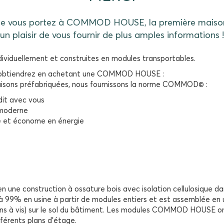
que vous portez à COMMOD HOUSE, la première maison 
un plaisir de vous fournir de plus amples informations !
ividuellement et construites en modules transportables.
s obtiendrez en achetant une COMMOD HOUSE :
aisons préfabriquées, nous fournissons la norme COMMOD© :
dit avec vous
 moderne
ue et économe en énergie
ne construction à ossature bois avec isolation cellulosique da
9% en usine à partir de modules entiers et est assemblée en u
ons à vis) sur le sol du bâtiment. Les modules COMMOD HOUSE on
férents plans d’étage.