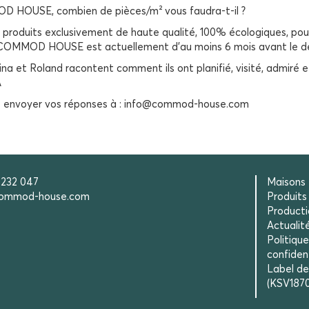
D HOUSE, combien de pièces/m² vous faudra-t-il ?
uits exclusivement de haute qualité, 100% écologiques, pour un
e COMMOD HOUSE est actuellement d’au moins 6 mois avant le dé
ina et Roland racontent comment ils ont planifié, visité, adm
A
ez envoyer vos réponses à : info@commod-house.com
 232 047
Maisons
ommod-house.com
Produits
Product
Actualit
Politiqu
confident
Label de 
(KSV1870