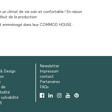
 climat de vie sain et confortable ! En raison
but de la production.
iré et emménagé dans leur COMMOD HOUSE :
Newsletter
 & Design
Impressum
ion
contact
é
Partenaires
e de
FAQs
ialité
solvabilité
)