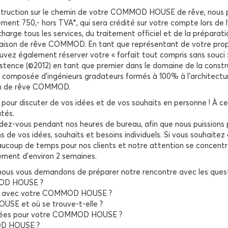
nstruction sur le chemin de votre COMMOD HOUSE de rêve, nous 
eulement 750,- hors TVA*, qui sera crédité sur votre compte lors
e tous les services, du traitement officiel et de la préparation
maison de rêve COMMOD. En tant que représentant de votre propri
uvez également réserver votre « forfait tout compris sans souci 
stence (©2012) en tant que premier dans le domaine de la constru
on composée d’ingénieurs gradateurs formés à 100% à l’architect
son de rêve COMMOD.
pour discuter de vos idées et de vos souhaits en personne ! À cet
utés.
dez-vous pendant nos heures de bureau, afin que nous puissions 
e vos idées, souhaits et besoins individuels. Si vous souhaitez 
ucoup de temps pour nos clients et notre attention se concentre s
ement d’environ 2 semaines.
 nous vous demandons de préparer notre rencontre avec les quest
MOD HOUSE ?
ère avec votre COMMOD HOUSE ?
USE et où se trouve-t-elle ?
aillées pour votre COMMOD HOUSE ?
OD HOUSE ?