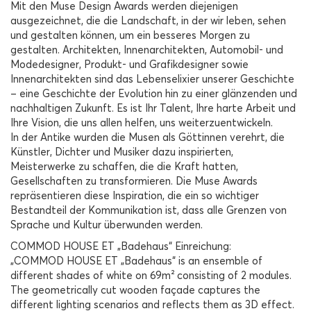
Mit den Muse Design Awards werden diejenigen
ausgezeichnet, die die Landschaft, in der wir leben, sehen
und gestalten können, um ein besseres Morgen zu
gestalten. Architekten, Innenarchitekten, Automobil- und
Modedesigner, Produkt- und Grafikdesigner sowie
Innenarchitekten sind das Lebenselixier unserer Geschichte
– eine Geschichte der Evolution hin zu einer glänzenden und
nachhaltigen Zukunft. Es ist Ihr Talent, Ihre harte Arbeit und
Ihre Vision, die uns allen helfen, uns weiterzuentwickeln.
In der Antike wurden die Musen als Göttinnen verehrt, die
Künstler, Dichter und Musiker dazu inspirierten,
Meisterwerke zu schaffen, die die Kraft hatten,
Gesellschaften zu transformieren. Die Muse Awards
repräsentieren diese Inspiration, die ein so wichtiger
Bestandteil der Kommunikation ist, dass alle Grenzen von
Sprache und Kultur überwunden werden.
COMMOD HOUSE ET „Badehaus“ Einreichung:
„COMMOD HOUSE ET „Badehaus“ is an ensemble of
different shades of white on 69m² consisting of 2 modules.
The geometrically cut wooden façade captures the
different lighting scenarios and reflects them as 3D effect.